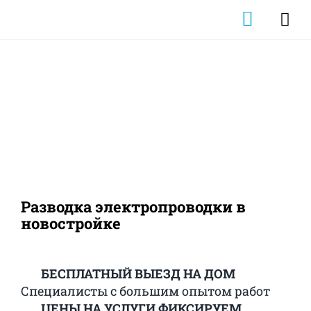
Skip
Tog
to
content
Navi
+7 (903
Главна
Прайс-
Разводка электропроводки в
Новост
новостройке
Кальку
БЕСПЛАТНЫЙ ВЫЕЗД НА ДОМ
Специалисты с большим опытом работ
Электр
ЦЕНЫ НА УСЛУГИ ФИКСИРУЕМ