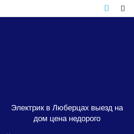
Skip
Tog
to
content
Navi
+7 (903
Главна
Прайс-
Новост
Электрик в Люберцах выезд на
Кальку
дом цена недорого
Электр